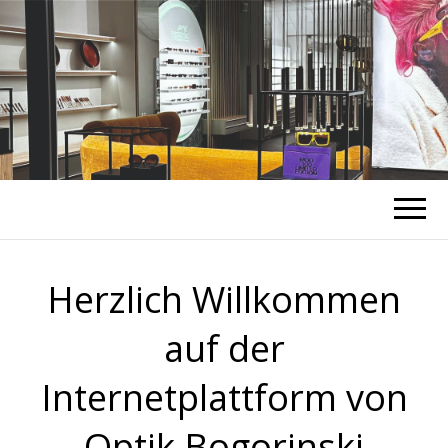
OPTIK
BOGORINSKI
– SEHEN &
Herzlich Willkommen
HÖREN
auf der
Internetplattform von
Optik Bogorinski